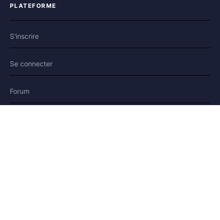
PLATEFORME
S'inscrire
Se connecter
Forum
Blog
Histoires
AIDE & LÉGAL
Aide