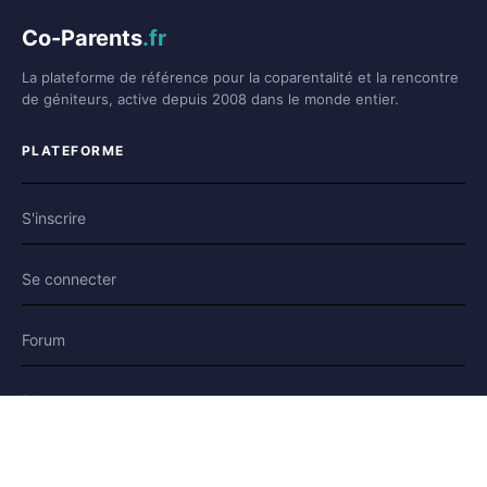
Co-Parents
.fr
La plateforme de référence pour la coparentalité et la rencontre
de géniteurs, active depuis 2008 dans le monde entier.
PLATEFORME
S'inscrire
Se connecter
Forum
Blog
Histoires