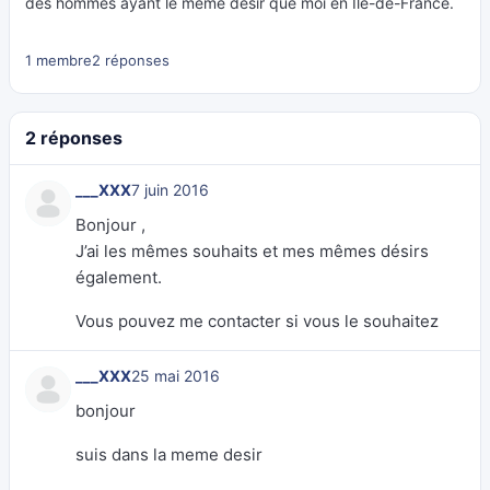
des hommes ayant le méme désir que moi en Ile-de-France.
1 membre
2 réponses
2 réponses
___XXX
7 juin 2016
Bonjour ,
J’ai les mêmes souhaits et mes mêmes désirs
également.
Vous pouvez me contacter si vous le souhaitez
___XXX
25 mai 2016
bonjour
suis dans la meme desir