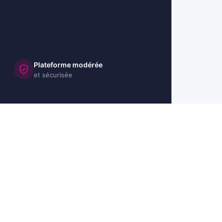
Plateforme modérée
et sécurisée
🇺🇸 US
🇬🇧 UK
🇩🇪 DE
🇮🇹 IT
🇪🇸 ES