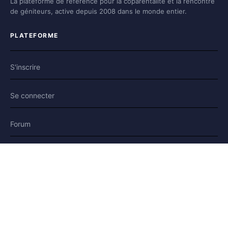
La plateforme de référence pour la coparentalité et la rencontre
de géniteurs, active depuis 2008 dans le monde entier.
PLATEFORME
S'inscrire
Se connecter
Forum
Blog
Histoires
AIDE & LÉGAL