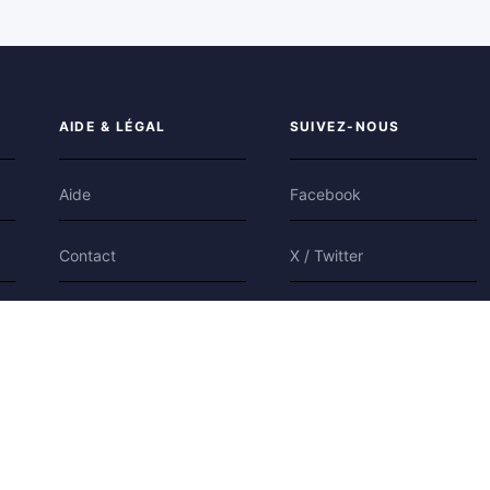
AIDE & LÉGAL
SUIVEZ-NOUS
Aide
Facebook
Contact
X / Twitter
Confidentialité
Bluesky
Conditions
Cookies