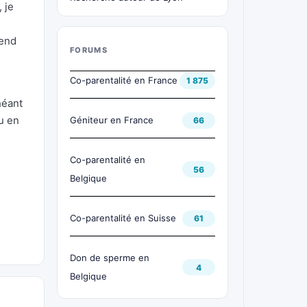
 je
-end
FORUMS
Co-parentalité en France
1 875
héant
u en
Géniteur en France
66
Co-parentalité en
56
Belgique
Co-parentalité en Suisse
61
Don de sperme en
4
Belgique