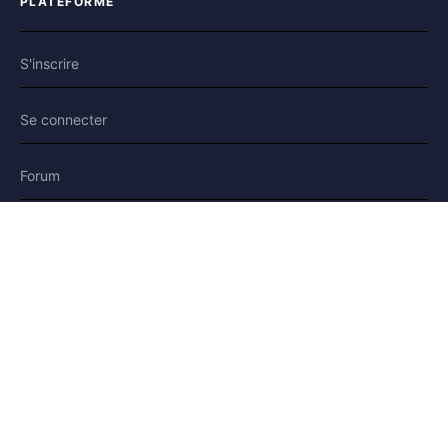
PLATEFORME
S'inscrire
Se connecter
Forum
Blog
Histoires
AIDE & LÉGAL
Aide