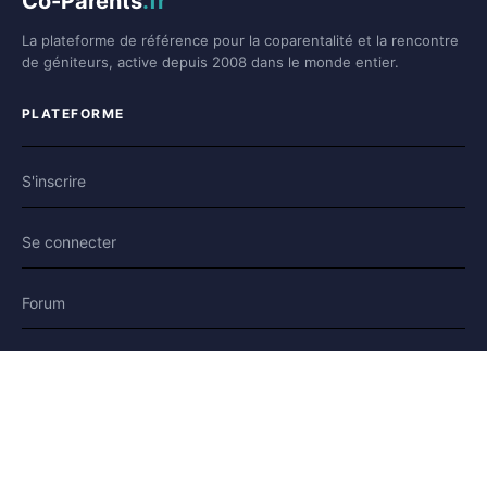
Co-Parents
.fr
La plateforme de référence pour la coparentalité et la rencontre
de géniteurs, active depuis 2008 dans le monde entier.
PLATEFORME
S'inscrire
Se connecter
Forum
Blog
Histoires