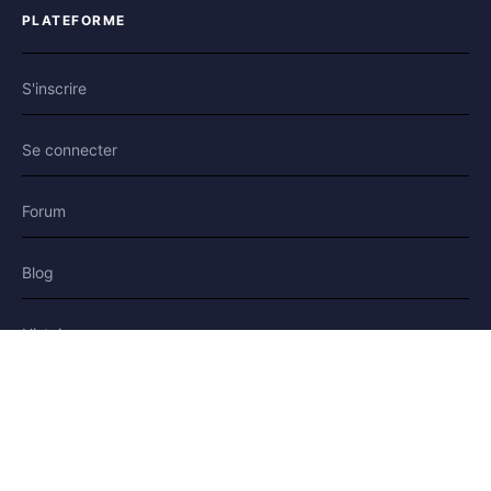
PLATEFORME
S'inscrire
Se connecter
Forum
Blog
Histoires
AIDE & LÉGAL
Aide