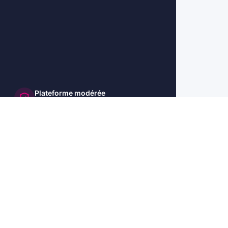
Plateforme modérée
et sécurisée
🇺🇸 US
🇬🇧 UK
🇩🇪 DE
🇮🇹 IT
🇪🇸 ES