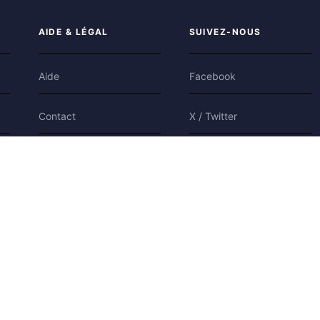
AIDE & LÉGAL
SUIVEZ-NOUS
Aide
Facebook
Contact
X / Twitter
Confidentialité
Bluesky
Conditions
Cookies