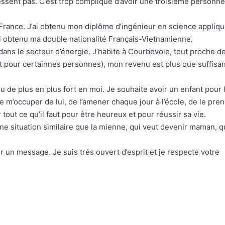
essent pas. C’est trop compliqué d’avoir une troisième personne
en France. J’ai obtenu mon diplôme d’ingénieur en science appliq
’ai obtenu ma double nationalité Français-Vietnamienne.
 dans le secteur d’énergie. J’habite à Courbevoie, tout proche d
nt pour certainnes personnes), mon revenu est plus que suffisan
nu de plus en plus fort en moi. Je souhaite avoir un enfant pour 
e m’occuper de lui, de l’amener chaque jour à l’école, de le pre
out ce qu’il faut pour être heureux et pour réussir sa vie.
e situation similaire que la mienne, qui veut devenir maman, q
er un message. Je suis très ouvert d’esprit et je respecte votre