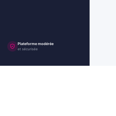
Plateforme modérée
et sécurisée
🇺🇸 US
🇬🇧 UK
🇩🇪 DE
🇮🇹 IT
🇪🇸 ES