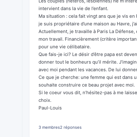
Les couples (hétéros, lesbiennes) ne m’intér
intervient dans la vie de l’enfant.
Ma situation : cela fait vingt ans que je vis 
je suis propriétaire d’une maison au Havre, j
Actuellement, je travaille à Paris La Défense,
mon travail. Financièrement (critère importa
pour une vie célibataire.
Que fais-je ici? Le désir d’être papa est deve
donner tout le bonheurs qu’il mérite. J’imagin
avec moi pendant les vacances. De lui donner t
Ce que je cherche: une femme qui est dans un
souhaite construire ce beau projet avec moi.
Si le coeur vous dit, n’hésitez-pas à me laiss
choix.
Paul-Louis
3 membres
2 réponses