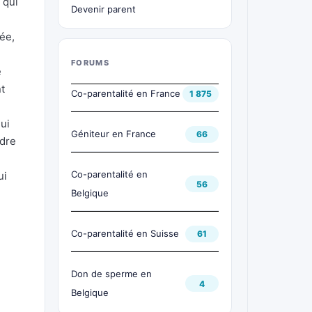
 qui
Devenir parent
uée,
FORUMS
e
t
Co-parentalité en France
1 875
lui
Géniteur en France
66
ndre
Co-parentalité en
ui
56
Belgique
Co-parentalité en Suisse
61
Don de sperme en
4
Belgique