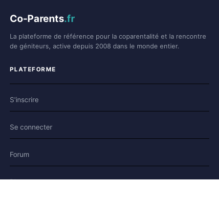
Co-Parents
.fr
La plateforme de référence pour la coparentalité et la rencontre
de géniteurs, active depuis 2008 dans le monde entier.
PLATEFORME
S'inscrire
Se connecter
Forum
Blog
Histoires