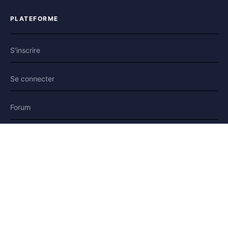
PLATEFORME
S'inscrire
Se connecter
Forum
Blog
Histoires
AIDE & LÉGAL
Aide