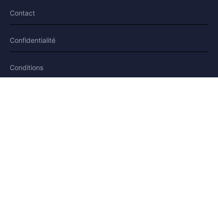
Contact
Confidentialité
Conditions
Cookies
SUIVEZ-NOUS
Facebook
X / Twitter
Bluesky