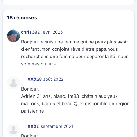
18 réponses
chris39
21 avril 2025
Bonjour je suis une femme qui ne peux plus avoir
d enfant .mon conjoint rêve d être papa.nous
recherchons une femme pour coparentalité, nous
sommes du jura
___XXX
28 août 2022
Bonjour,
Adrien 31 ans, blanc, 1m83, châtain aux yeux
marrons, bac+5 et beau 🙂 et disponible en région
parisienne !
___XXX
6 septembre 2021
Bonjour,