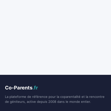
Co-Parents
.fr
La plateforme de référence pour la coparentalité et la rencontre
de géniteurs, active depuis 2008 dans le monde entier.