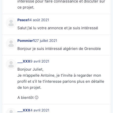
intéressé pour faire connaissance et discuter sur
ce projet.
Peace1
4 août 2021
Salut j’ai lu votre annonce et je suis intéressé
Pommier1
27 juillet 2021
Bonjour je suis intéressé algérien de Grenoble
___XXX
9 avril 2021
Bonjour Juliet,
Je m’appelle Antoine, je t’invite à regarder mon
profil et s’il te t’interesse parlons plus en détaille
de ton projet.
A bientôt 🙂
___XXX
4 avril 2021