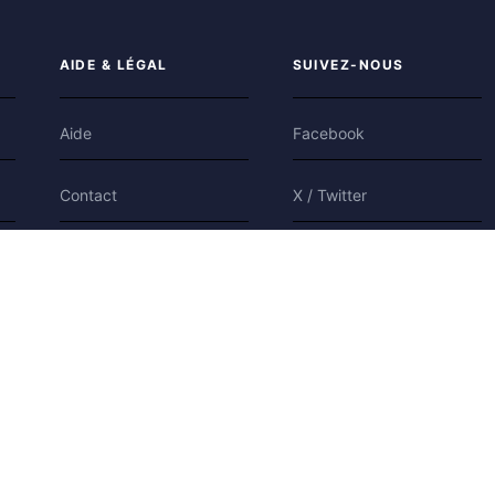
AIDE & LÉGAL
SUIVEZ-NOUS
Aide
Facebook
Contact
X / Twitter
Confidentialité
Bluesky
Conditions
Cookies