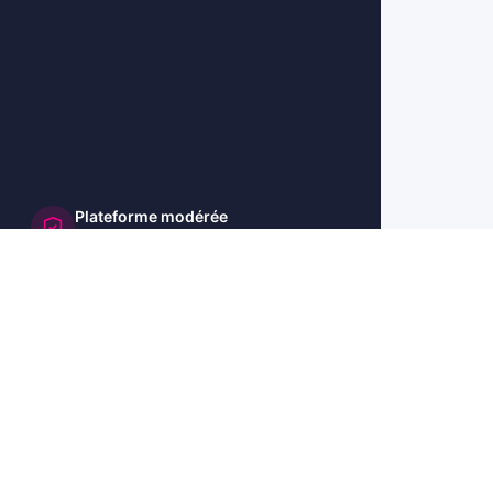
Plateforme modérée
et sécurisée
🇺🇸 US
🇬🇧 UK
🇩🇪 DE
🇮🇹 IT
🇪🇸 ES