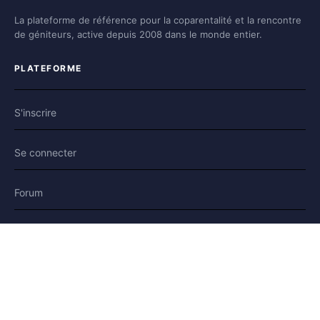
La plateforme de référence pour la coparentalité et la rencontre
de géniteurs, active depuis 2008 dans le monde entier.
PLATEFORME
S'inscrire
Se connecter
Forum
Blog
Histoires
AIDE & LÉGAL