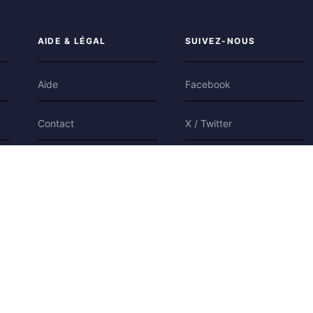
AIDE & LÉGAL
SUIVEZ-NOUS
Aide
Facebook
Contact
X / Twitter
Confidentialité
Bluesky
Conditions
Cookies