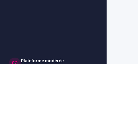
Plateforme modérée
et sécurisée
🇺🇸 US
🇬🇧 UK
🇩🇪 DE
🇮🇹 IT
🇪🇸 ES