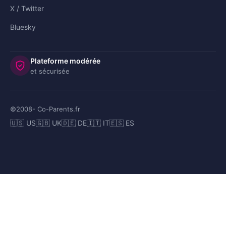
X / Twitter
Bluesky
Plateforme modérée
et sécurisée
©2008-
2026
Co-Parents.fr
🇺🇸 US
🇬🇧 UK
🇩🇪 DE
🇮🇹 IT
🇪🇸 ES