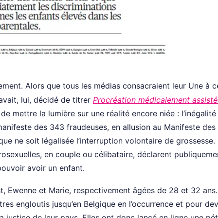
ment. Alors que tous les médias consacraient leur Une à c
vait, lui, décidé de titrer
Procréation médicalement assisté
e mettre la lumière sur une réalité encore niée : l’inégalité
 manifeste des 343 fraudeuses, en allusion au Manifeste des
ue ne soit légalisée l’interruption volontaire de grossesse.
osexuelles, en couple ou célibataire, déclarent publiqueme
ouvoir avoir un enfant.
st, Ewenne et Marie, respectivement âgées de 28 et 32 ans.
tres engloutis jusqu’en Belgique en l’occurrence et pour dev
la justice de leur pays. Elles ont donc lancé en ligne une pét