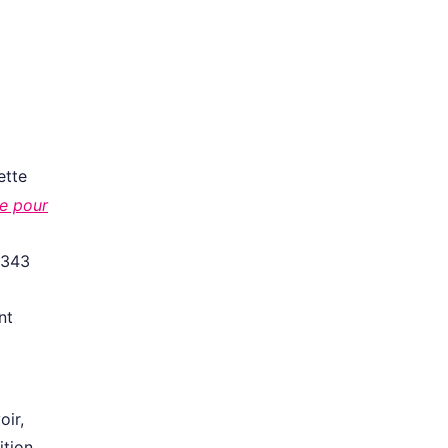
ette
e pour
 343
nt
oir,
ition