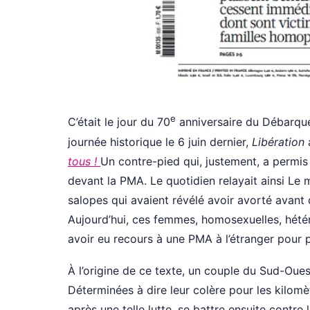
e
C’était le jour du 70
anniversaire du Débarque
journée historique le 6 juin dernier,
Libération
a
tous !
Un contre-pied qui, justement, a permis d
devant la PMA. Le quotidien relayait ainsi Le
salopes qui avaient révélé avoir avorté avant q
Aujourd’hui, ces femmes, homosexuelles, hétér
avoir eu recours à une PMA à l’étranger pour p
À l’origine de ce texte, un couple du Sud-Oue
Déterminées à dire leur colère pour les kilomè
après une telle lutte, se battre ensuite contre 