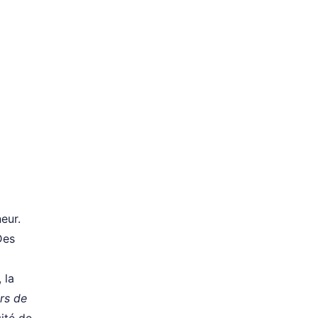
eur.
Des
 la
urs de
sité de