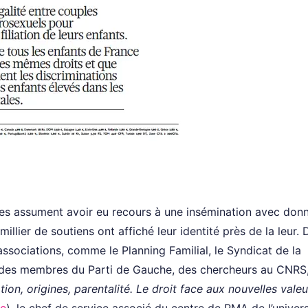
res assument avoir eu recours à une insémination avec donn
 millier de soutiens ont affiché leur identité près de la leur. 
ssociations, comme le Planning Familial, le Syndicat de la
 des membres du Parti de Gauche, des chercheurs au CNRS,
ation, origines, parentalité. Le droit face aux nouvelles vale
le
), le chef de service associé du centre de PMA de l’univer