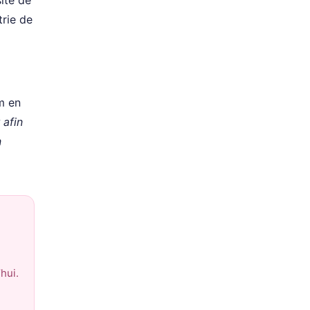
trie de
m
en
 afin
n
hui.