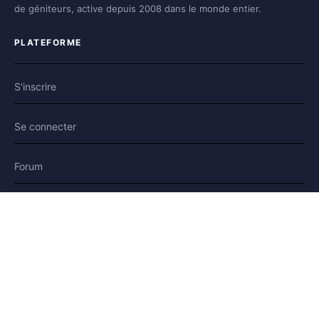
de géniteurs, active depuis 2008 dans le monde entier.
PLATEFORME
S'inscrire
Se connecter
Forum
Blog
Histoires
AIDE & LÉGAL