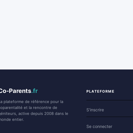
Co-Parents
.fr
PLATEFORME
La plateforme de référence pour la
coparentalité et la rencontre de
S'inscrire
géniteurs, active depuis 2008 dans le
monde entier.
Se connecter