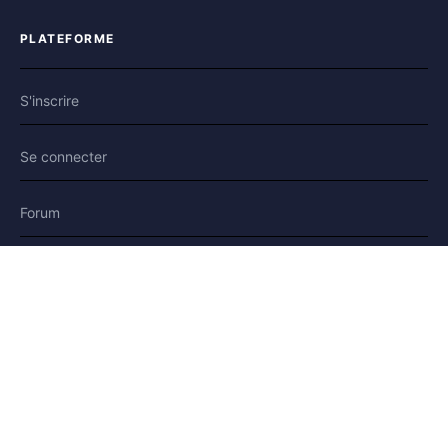
PLATEFORME
S'inscrire
Se connecter
Forum
Blog
Histoires
AIDE & LÉGAL
Aide