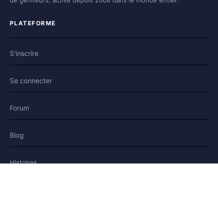
de géniteurs, active depuis 2008 dans le monde entier.
PLATEFORME
S'inscrire
Se connecter
Forum
Blog
Histoires
AIDE & LÉGAL