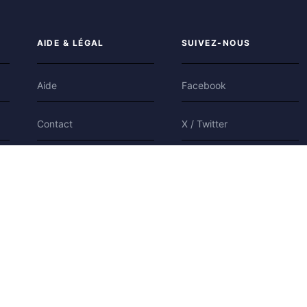
AIDE & LÉGAL
SUIVEZ-NOUS
Aide
Facebook
Contact
X / Twitter
Confidentialité
Bluesky
Conditions
Cookies