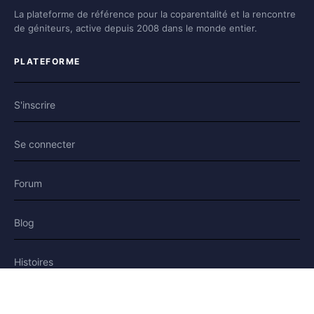
La plateforme de référence pour la coparentalité et la rencontre
de géniteurs, active depuis 2008 dans le monde entier.
PLATEFORME
S'inscrire
Se connecter
Forum
Blog
Histoires
AIDE & LÉGAL