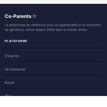
Co-Parents
.fr
La plateforme de référence pour la coparentalité et la rencontre
de géniteurs, active depuis 2008 dans le monde entier.
PLATEFORME
S'inscrire
Se connecter
Forum
Blog