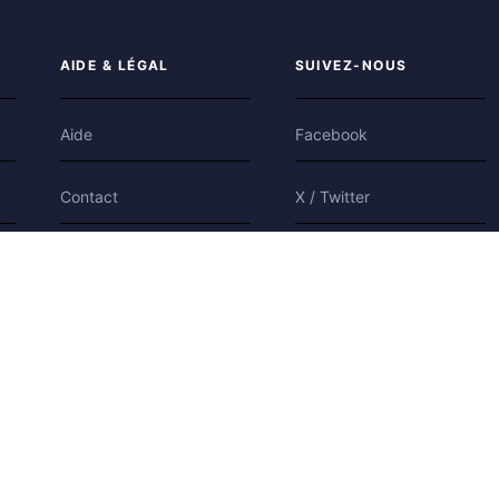
AIDE & LÉGAL
SUIVEZ-NOUS
Aide
Facebook
Contact
X / Twitter
Confidentialité
Bluesky
Conditions
Cookies