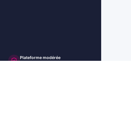
Plateforme modérée
et sécurisée
🇺🇸 US
🇬🇧 UK
🇩🇪 DE
🇮🇹 IT
🇪🇸 ES