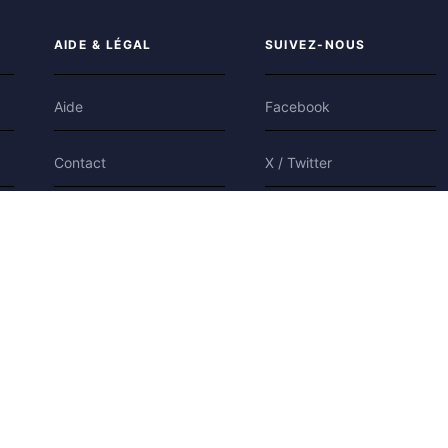
AIDE & LÉGAL
SUIVEZ-NOUS
Aide
Facebook
Contact
X / Twitter
Confidentialité
Bluesky
Conditions
Cookies