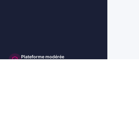
Plateforme modérée
et sécurisée
🇺🇸 US
🇬🇧 UK
🇩🇪 DE
🇮🇹 IT
🇪🇸 ES