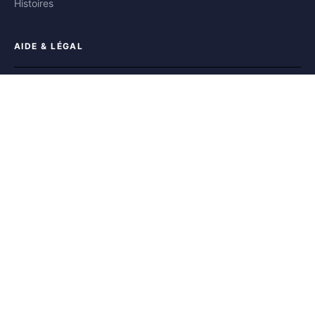
Histoires
AIDE & LÉGAL
Aide
Contact
Confidentialité
Conditions
Cookies
SUIVEZ-NOUS