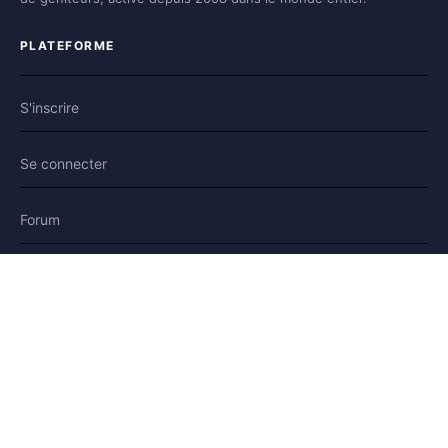
PLATEFORME
S'inscrire
Se connecter
Forum
Blog
Histoires
AIDE & LÉGAL