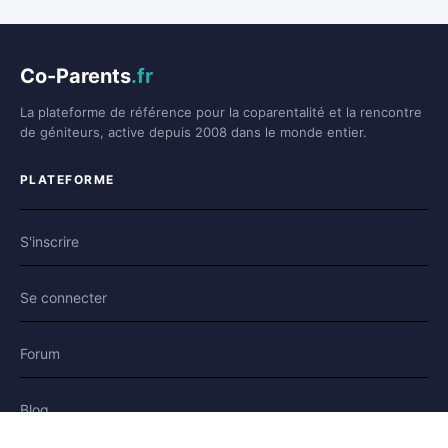
Co-Parents
.fr
La plateforme de référence pour la coparentalité et la rencontre
de géniteurs, active depuis 2008 dans le monde entier.
PLATEFORME
S'inscrire
Se connecter
Forum
Blog