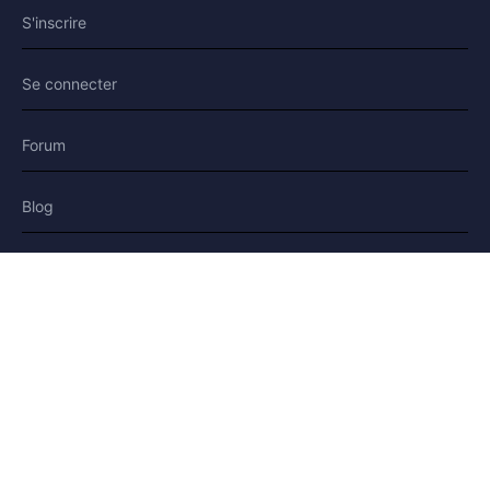
S'inscrire
Se connecter
Forum
Blog
Histoires
AIDE & LÉGAL
Aide
Contact