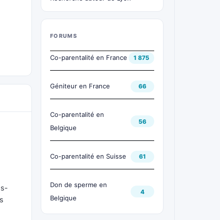
FORUMS
Co-parentalité en France
1 875
Géniteur en France
66
Co-parentalité en
56
Belgique
Co-parentalité en Suisse
61
Don de sperme en
es-
4
Belgique
us