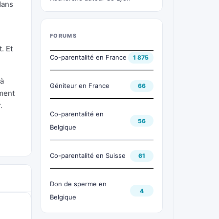
dans
FORUMS
. Et
Co-parentalité en France
1 875
 à
Géniteur en France
66
ement
.
Co-parentalité en
56
Belgique
Co-parentalité en Suisse
61
Don de sperme en
4
Belgique