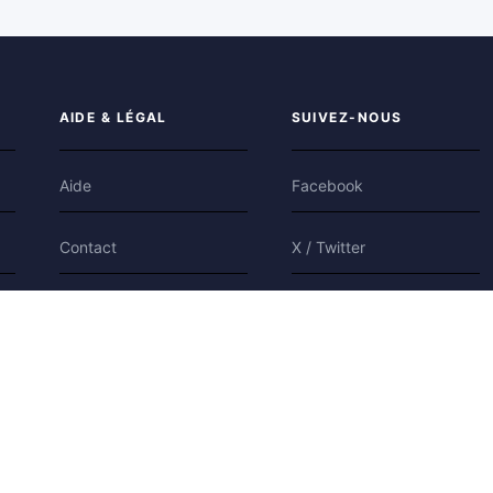
AIDE & LÉGAL
SUIVEZ-NOUS
Aide
Facebook
Contact
X / Twitter
Confidentialité
Bluesky
Conditions
Cookies