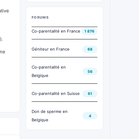
ative
FORUMS
Co-parentalité en France
1 876
).
Géniteur en France
68
 ne
Co-parentalité en
56
Belgique
Co-parentalité en Suisse
61
Don de sperme en
4
Belgique