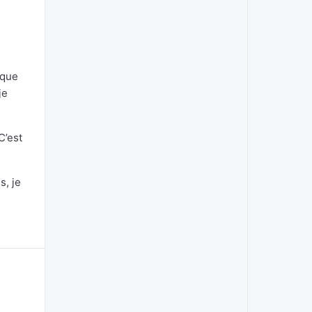
ique
je
C’est
s, je