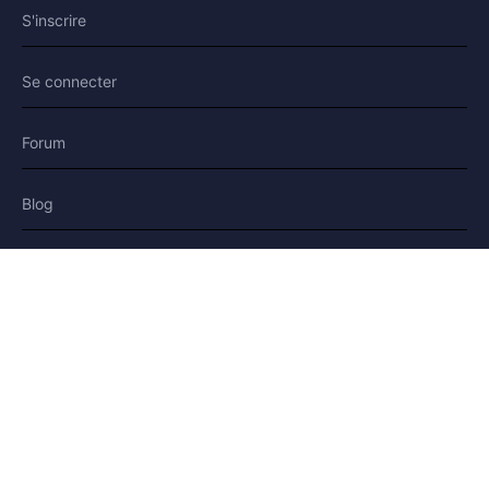
S'inscrire
Se connecter
Forum
Blog
Histoires
AIDE & LÉGAL
Aide
Contact