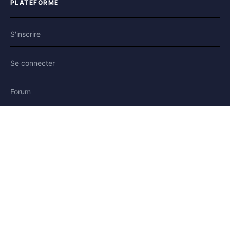
PLATEFORME
S'inscrire
Se connecter
Forum
Blog
Histoires
AIDE & LÉGAL
Aide