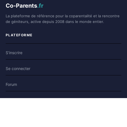
Co-Parents
.fr
La plateforme de référence pour la coparentalité et la rencontre
de géniteurs, active depuis 2008 dans le monde entier.
PLATEFORME
S'inscrire
Se connecter
Forum
Blog
Histoires