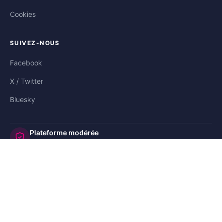
Cookies
SUIVEZ-NOUS
Facebook
X / Twitter
Bluesky
Plateforme modérée
et sécurisée
©2008-
Co-Parents.fr
🇺🇸 US
🇬🇧 UK
🇩🇪 DE
🇮🇹 IT
🇪🇸 ES