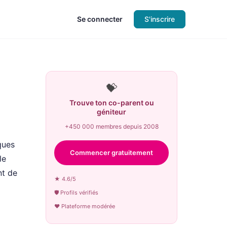
Se connecter
S'inscrire
💝
Trouve ton co-parent ou
géniteur
+450 000 membres depuis 2008
ques
Commencer gratuitement
le
nt de
★ 4.6/5
🛡 Profils vérifiés
♥ Plateforme modérée