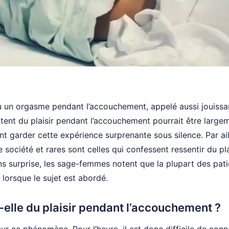
eu un orgasme pendant l’accouchement, appelé aussi jouiss
tent du plaisir pendant l’accouchement pourrait être large
 garder cette expérience surprenante sous silence. Par ail
société et rares sont celles qui confessent ressentir du pla
ns surprise, les sage-femmes notent que la plupart des pat
orsque le sujet est abordé.
elle du plaisir pendant l’accouchement ?
 ce phénomène. Pour l’heure, il est donc difficile de conn