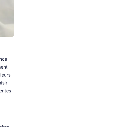
ance
ment
leurs,
isir
ientes
aître