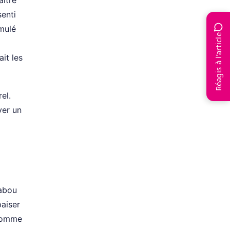
senti
imulé
Réagis à l’article
it les
el.
ver un
tabou
paiser
 comme