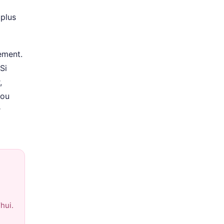
 plus
ement.
Si
,
 ou
r
hui.