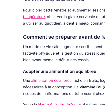
Pour cibler cette fenêtre et augmenter ses ch
température
, observer la glaire cervicale ou u
à utiliser au quotidien, aident à mieux connaî
Comment se préparer avant de fa
Un mode de vie sain augmente sensiblement les
l’activité physique et la gestion du stress jou
bien avant même le début des essais.
Adopter une alimentation équilibrée
Une
alimentation équilibrée
, riche en fruits, 
nécessaires à la conception. La
vitamine B9
(a
risques de malformations du tube neural chez 
Selon la
Haute Autorité de Santé
, il est reco