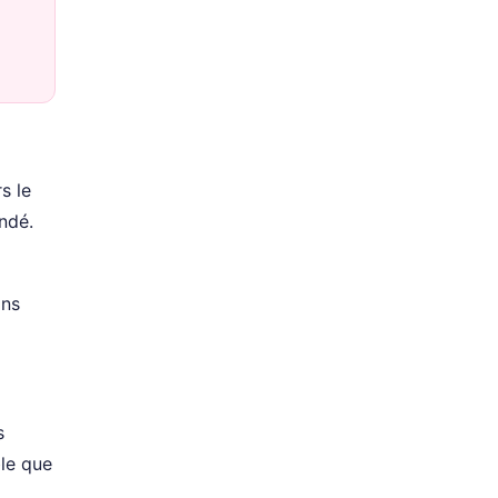
s le
ondé.
ans
s
ble que