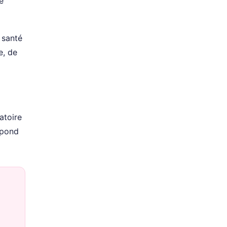
e
 santé
e, de
atoire
spond