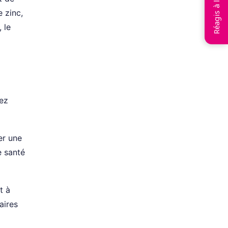
Réagis à l’article
 zinc,
 le
hez
er une
e santé
t à
aires