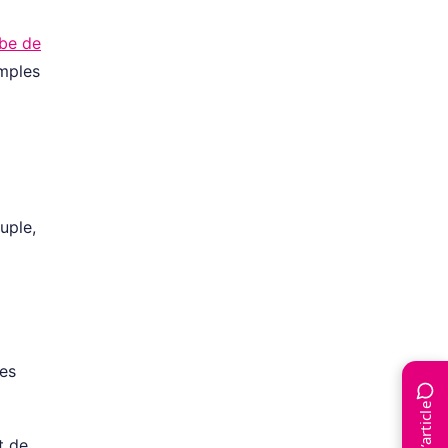
be de
imples
uple,
les
t de