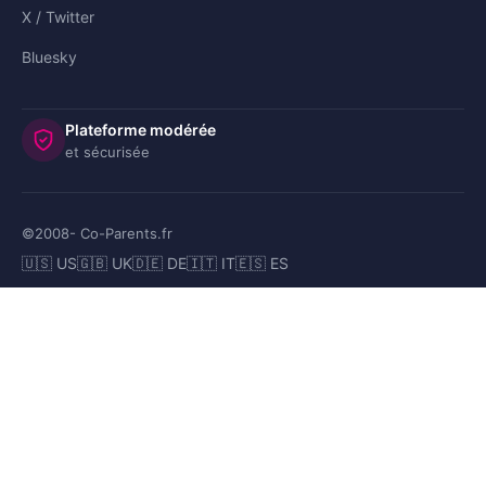
X / Twitter
Bluesky
Plateforme modérée
et sécurisée
©2008-
2026
Co-Parents.fr
🇺🇸 US
🇬🇧 UK
🇩🇪 DE
🇮🇹 IT
🇪🇸 ES